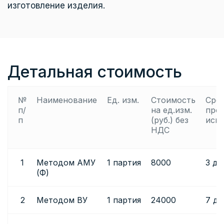
изготовление изделия.
Детальная стоимость
№
Наименование
Ед. изм.
Стоимость
Сро
п/
на ед.изм.
про
п
(руб.) без
исп
НДС
1
Методом АМУ
1 партия
8000
3 дн
(Ф)
2
Методом ВУ
1 партия
24000
7 дн